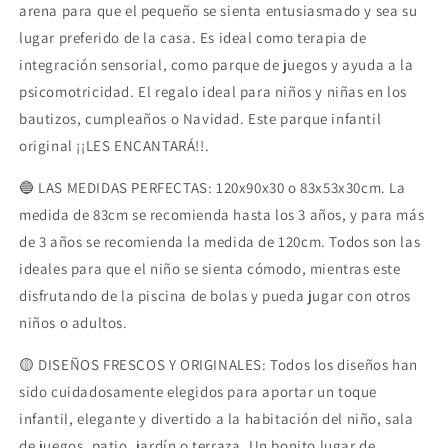
Bebés-
Bebés-
arena para que el pequeño se sienta entusiasmado y sea su
Plegable
Plegable
lugar preferido de la casa. Es ideal como terapia de
y
y
integración sensorial, como parque de juegos y ayuda a la
Portátil-
Portátil-
psicomotricidad. El regalo ideal para niños y niñas en los
Cubo
Cubo
Juguetes-
Juguetes-
bautizos, cumpleaños o Navidad. Este parque infantil
(Bolas
(Bolas
original ¡¡LES ENCANTARÁ!!.
no
no
Incluidas).
Incluidas).
🔵 LAS MEDIDAS PERFECTAS: 120x90x30 o 83x53x30cm. La
medida de 83cm se recomienda hasta los 3 años, y para más
de 3 años se recomienda la medida de 120cm. Todos son las
ideales para que el niño se sienta cómodo, mientras este
disfrutando de la piscina de bolas y pueda jugar con otros
niños o adultos.
🟡 DISEÑOS FRESCOS Y ORIGINALES: Todos los diseños han
sido cuidadosamente elegidos para aportar un toque
infantil, elegante y divertido a la habitación del niño, sala
de juegos, patio, jardín o terraza. Un bonito lugar de