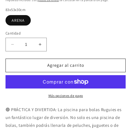
Impuesto incluido. Los
gastos de envío
se calculan en la pantalla de pago.
83x53x30cm
ARENA
Cantidad
Reducir
Aumentar
cantidad
cantidad
para
para
Piscina
Piscina
Agregar al carrito
de
de
Bolas
Bolas
para
para
niños-
niños-
Parque
Parque
Más opciones de pago
Infantil-
Infantil-
Piscina
Piscina
🟢 PRÁCTICA Y DIVERTIDA: La piscina para bolas Ruguies es
de
de
un fantástico lugar de diversión. No solo es una piscina de
Pelotas
Pelotas
bolas, también podrás llenarla de peluches, juguetes o de
para
para