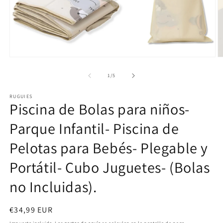
Abrir
Ab
elemento
e
multimedia
m
de
1
/
5
1
2
en
e
RUGUIES
una
u
Piscina de Bolas para niños-
ventana
v
modal
m
Parque Infantil- Piscina de
Pelotas para Bebés- Plegable y
Portátil- Cubo Juguetes- (Bolas
no Incluidas).
Precio
€34,99 EUR
habitual