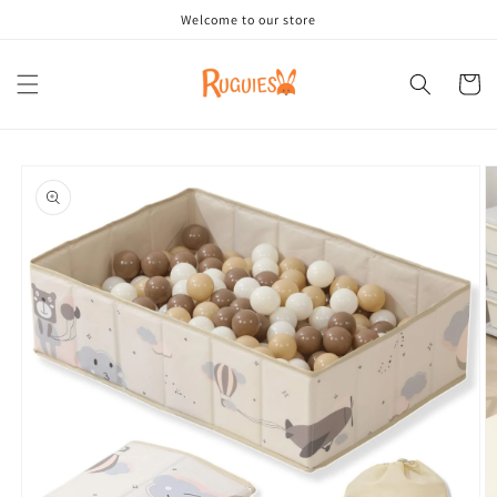
Ir
Welcome to our store
directamente
al contenido
Carrito
Ir
directamente
a la
información
del producto