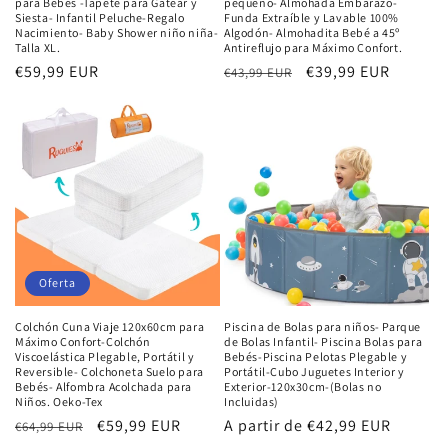
para Bebés -Tapete para Gatear y
pequeño- Almohada Embarazo-
Siesta- Infantil Peluche-Regalo
Funda Extraíble y Lavable 100%
Nacimiento- Baby Shower niño niña-
Algodón- Almohadita Bebé a 45º
Talla XL.
Antireflujo para Máximo Confort.
Precio
€59,99 EUR
Precio
Precio
€39,99 EUR
€43,99 EUR
habitual
habitual
de
oferta
Oferta
Colchón Cuna Viaje 120x60cm para
Piscina de Bolas para niños- Parque
Máximo Confort-Colchón
de Bolas Infantil- Piscina Bolas para
Viscoelástica Plegable, Portátil y
Bebés-Piscina Pelotas Plegable y
Reversible- Colchoneta Suelo para
Portátil-Cubo Juguetes Interior y
Bebés- Alfombra Acolchada para
Exterior-120x30cm-(Bolas no
Niños. Oeko-Tex
Incluidas)
Precio
Precio
€59,99 EUR
Precio
A partir de €42,99 EUR
€64,99 EUR